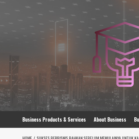
Skip
to
content
Business Products & Services
About Business
Bu
HOME
SUKSES BERBISNIS BAHKAN SEBELUM MEMULAINYA UNTUK K