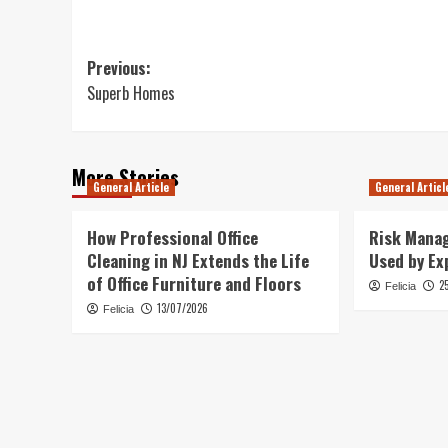
Post
Previous:
Superb Homes
navigation
More Stories
General Article
General Articl
How Professional Office
Risk Mana
Cleaning in NJ Extends the Life
Used by Ex
of Office Furniture and Floors
2
Felicia
13/07/2026
Felicia