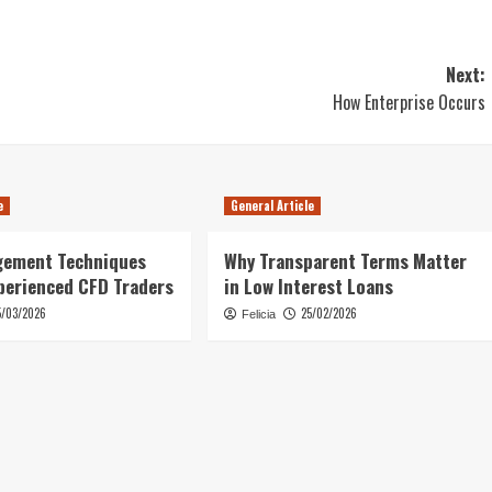
Next:
How Enterprise Occurs
e
General Article
gement Techniques
Why Transparent Terms Matter
perienced CFD Traders
in Low Interest Loans
5/03/2026
25/02/2026
Felicia